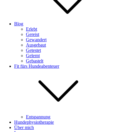
Blog
Erlebt
Gereist
Gewandert
Ausgebaut
Getestet
Gelernt
Gebastelt
Fit fürs Hundeabenteuer
Entspannung
Hundephysiotherapie
Über mich