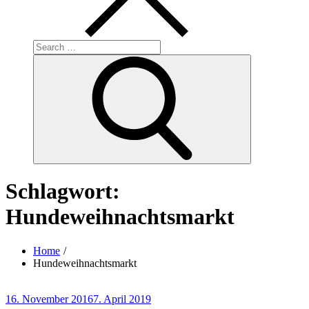
Search
for:
Search
Schlagwort:
Hundeweihnachtsmarkt
Home
Hundeweihnachtsmarkt
Posted
16. November 2016
7. April 2019