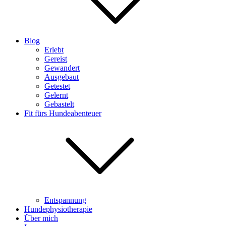
Blog
Erlebt
Gereist
Gewandert
Ausgebaut
Getestet
Gelernt
Gebastelt
Fit fürs Hundeabenteuer
Entspannung
Hundephysiotherapie
Über mich