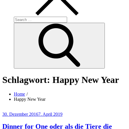
Search
for:
Search
Schlagwort:
Happy New Year
Home
Happy New Year
Posted
30. Dezember 2016
7. April 2019
on
Dinner for One oder als die Tiere die