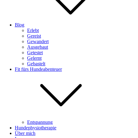
Blog
Erlebt
Gereist
Gewandert
Ausgebaut
Getestet
Gelernt
Gebastelt
Fit fürs Hundeabenteuer
Entspannung
Hundephysiotherapie
Über mich