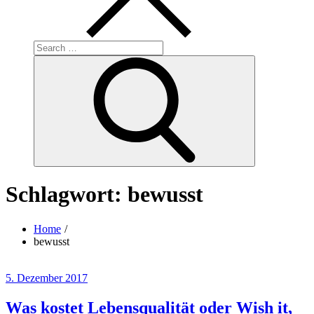
Search
for:
Search
Schlagwort:
bewusst
Home
bewusst
Posted
5. Dezember 2017
on
Was kostet Lebensqualität oder Wish it,