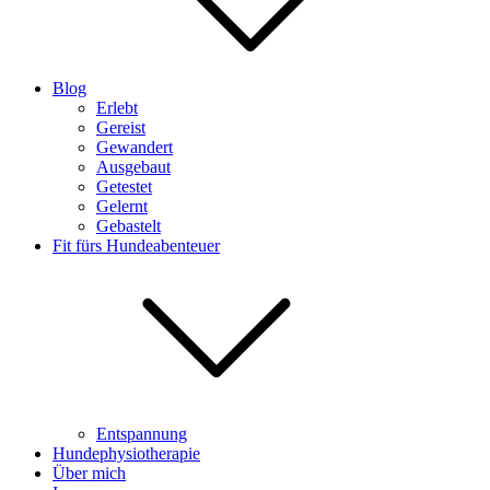
Blog
Erlebt
Gereist
Gewandert
Ausgebaut
Getestet
Gelernt
Gebastelt
Fit fürs Hundeabenteuer
Entspannung
Hundephysiotherapie
Über mich