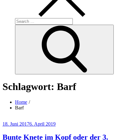
Search
for:
Search
Schlagwort:
Barf
Home
Barf
Posted
18. Juni 2017
6. April 2019
on
Bunte Knete im Kopf oder der 3.