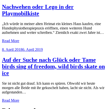
on
Nachwehen oder Lego in der
Playmobilkiste
„Ich würde in meiner alten Heimat ein kleines Haus kaufen, eine
Hundephysiotherapiepraxis eröffnen, einen weiteren Hund
aufnehmen und weiter schreiben.“ Ziemlich exakt zwei Jahre ist…
Read More
Posted
8. April 2018
6. April 2019
on
Auf der Suche nach Glück oder Tame
birds sing of freedom, wild birds skate on
ice
Sie ist nicht gut drauf. Ich kann es spüren. Obwohl wir heute
morgen alle Beide mit ihr gekuschelt haben, lacht sie nicht. Als wir
aufgestanden…
Read More