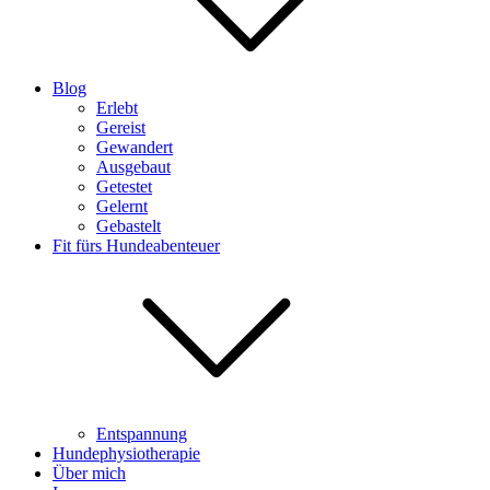
Blog
Erlebt
Gereist
Gewandert
Ausgebaut
Getestet
Gelernt
Gebastelt
Fit fürs Hundeabenteuer
Entspannung
Hundephysiotherapie
Über mich