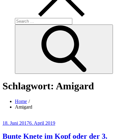
Search
for:
Search
Schlagwort:
Amigard
Home
Amigard
Posted
18. Juni 2017
6. April 2019
on
Bunte Knete im Kopf oder der 3.