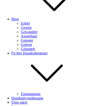
Blog
Erlebt
Gereist
Gewandert
Ausgebaut
Getestet
Gelernt
Gebastelt
Fit fürs Hundeabenteuer
Entspannung
Hundephysiotherapie
Über mich