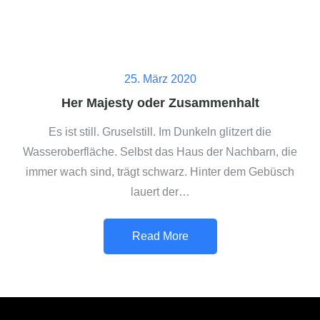
Posted
25. März 2020
on
Her Majesty oder Zusammenhalt
Es ist still. Gruselstill. Im Dunkeln glitzert die
Wasseroberfläche. Selbst das Haus der Nachbarn, die
immer wach sind, trägt schwarz. Hinter dem Gebüsch
lauert der…
Read More