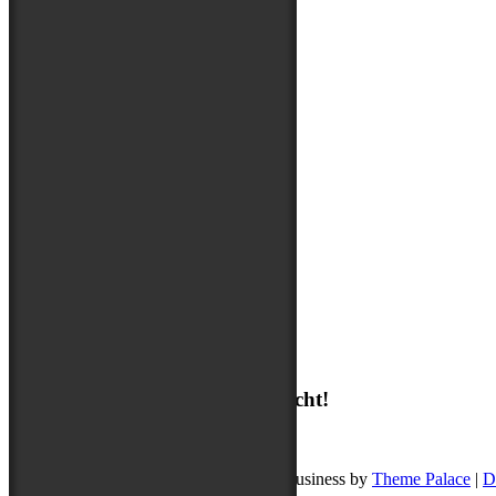
Über mich
Suchen
Suchen
Ich freue mich auf deine Nachricht!
post@buddyschreibt.com
Copyright © 2026
Buddy schreibt
. Pet Business by
Theme Palace
|
D