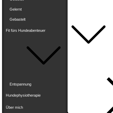
Getestet
Gelernt
Gelernt
Gebastelt
Gebastelt
Fit fürs Hundeabenteuer
Fit fürs Hundeabenteuer
Entspannung
Hundephysiotherapie
Über mich
Impressum
Datenschutz
Entspannung
Hundephysiotherapie
Über mich