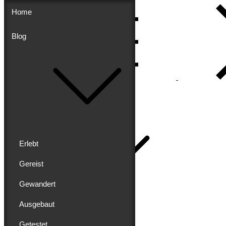
Skip
Home
to
content
Blog
Menu
Buddy schreibt
Home
Erlebt
Gereist
Gewandert
Blog
Erlebt
Ausgebaut
Gereist
Gewandert
Getestet
Ausgebaut