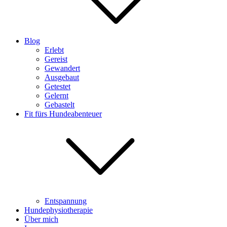
Blog
Erlebt
Gereist
Gewandert
Ausgebaut
Getestet
Gelernt
Gebastelt
Fit fürs Hundeabenteuer
Entspannung
Hundephysiotherapie
Über mich