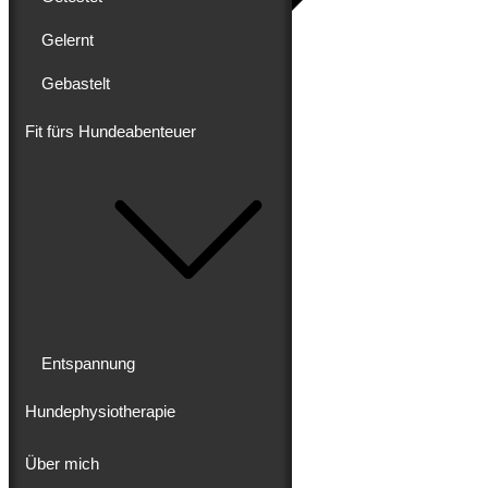
Gelernt
Gebastelt
Blog
Erlebt
Gereist
Fit fürs Hundeabenteuer
Gewandert
Ausgebaut
Getestet
Gelernt
Gebastelt
Fit fürs Hundeabenteuer
Entspannung
Hundephysiotherapie
Entspannung
Hundephysiotherapie
Über mich
Über mich