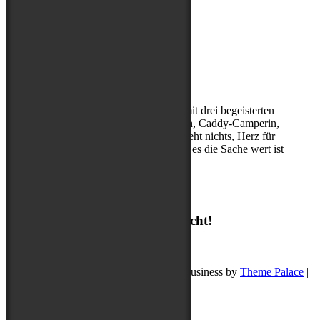
Über mich
Kerstin, (Sport-)Hundephysio mit drei begeisterten
Abenteuerbegleitern, Entdeckerin, Caddy-Camperin,
ohne Cappuccino am Morgen geht nichts, Herz für
Hibbelhunde, nur geduldig, wenn es die Sache wert ist
Suchen
Suchen
Ich freue mich auf deine Nachricht!
post@buddyschreibt.com
Copyright © 2026
Buddy schreibt
. Pet Business by
Theme Palace
|
Datenschutz