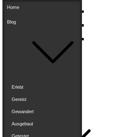
Skip
Home
to
content
Blog
Menu
Erlebt
Gereist
Buddy schreibt
Gewandert
Home
Ausgebaut
Getestet