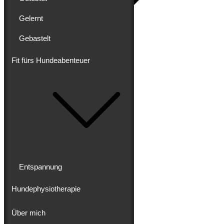
Gelernt
Gebastelt
Blog
Erlebt
Gereist
Fit fürs Hundeabenteuer
Gewandert
Ausgebaut
Getestet
Gelernt
Gebastelt
Fit fürs Hundeabenteuer
Entspannung
Hundephysiotherapie
Entspannung
Hundephysiotherapie
Über mich
Über mich