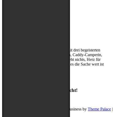
Über mich
Kerstin, (Sport-)Hundephysio mit drei begeisterten
Abenteuerbegleitern, Entdeckerin, Caddy-Camperin,
ohne Cappuccino am Morgen geht nichts, Herz für
Hibbelhunde, nur geduldig, wenn es die Sache wert ist
Suchen
Suchen
Ich freue mich auf deine Nachricht!
post@buddyschreibt.com
Copyright © 2026
Buddy schreibt
. Pet Business by
Theme Palace
|
Datenschutz