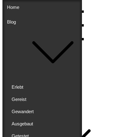
Skip
Home
to
content
Blog
Menu
Erlebt
Gereist
Buddy schreibt
Gewandert
Home
Ausgebaut
Getestet