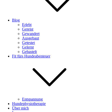
Blog
Erlebt
Gereist
Gewandert
Ausgebaut
Getestet
Gelernt
Gebastelt
Fit fürs Hundeabenteuer
Entspannung
Hundephysiotherapie
Über mich