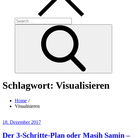
Search
for:
Search
Schlagwort:
Visualisieren
Home
Visualisieren
Posted
18. Dezember 2017
on
Der 3-Schritte-Plan oder Masih Samin –