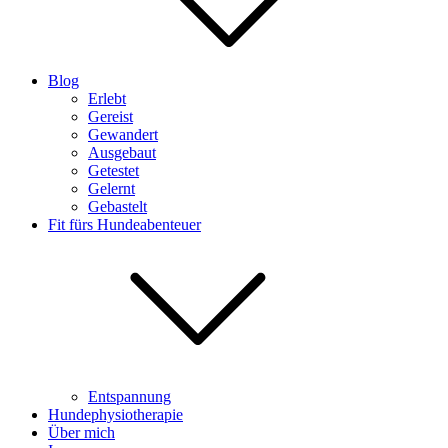
Blog
Erlebt
Gereist
Gewandert
Ausgebaut
Getestet
Gelernt
Gebastelt
Fit fürs Hundeabenteuer
Entspannung
Hundephysiotherapie
Über mich