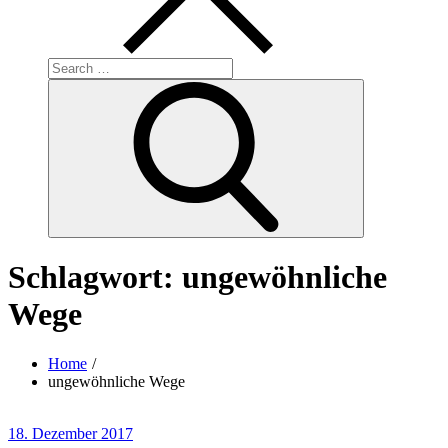
Search
for:
Search
Schlagwort:
ungewöhnliche
Wege
Home
ungewöhnliche Wege
Posted
18. Dezember 2017