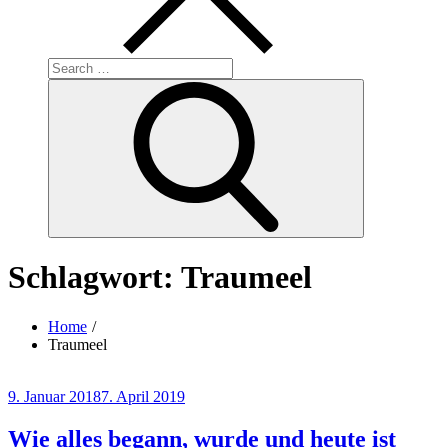
Search
for:
Search
Schlagwort:
Traumeel
Home
Traumeel
Posted
9. Januar 2018
7. April 2019
on
Wie alles begann, wurde und heute ist