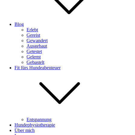
Blog
Erlebt
Gereist
Gewandert
Ausgebaut
Getestet
Gelernt
Gebastelt
Fit fürs Hundeabenteuer
Entspannung
Hundephysiotherapie
Über mich