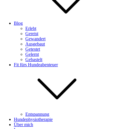
Blog
Erlebt
Gereist
Gewandert
Ausgebaut
Getestet
Gelernt
Gebastelt
Fit fürs Hundeabenteuer
Entspannung
Hundephysiotherapie
Über mich