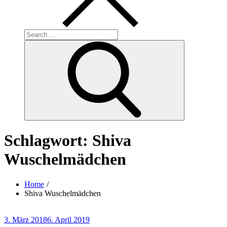
Search
for:
Search
Schlagwort:
Shiva
Wuschelmädchen
Home
Shiva Wuschelmädchen
Posted
3. März 2018
6. April 2019