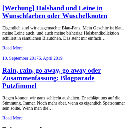
on
[Werbung] Halsband und Leine in
Wunschfarben oder Wuschelknoten
Eigentlich sind wir ausgemachte Blau-Fans. Mein Geschirr ist blau,
meine Leine auch, und auch meine bisherige Halsbandkollektion
schillert in sämtlichen Blautönen. Das steht mir einfach…
Read More
Posted
10. September 2017
6. April 2019
on
Rain, rain, go away, go away oder
Zusammenfassung: Blogparade
Putzfimmel
Regen können wir ganz schlecht aushalten. Er schlägt uns auf die
Stimmung. Immer. Noch mehr aber, wenn es eigentlich Spätsommer
sein sollte. Wenn man die…
Read More