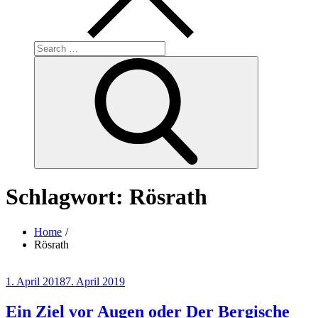
Search
for:
Search
Schlagwort:
Rösrath
Home
Rösrath
Posted
1. April 2018
7. April 2019
on
Ein Ziel vor Augen oder Der Bergische