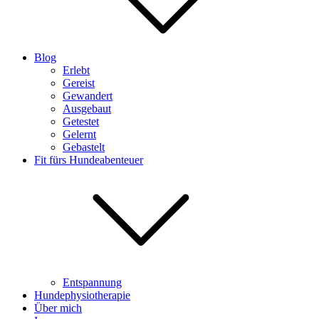
Blog
Erlebt
Gereist
Gewandert
Ausgebaut
Getestet
Gelernt
Gebastelt
Fit fürs Hundeabenteuer
Entspannung
Hundephysiotherapie
Über mich