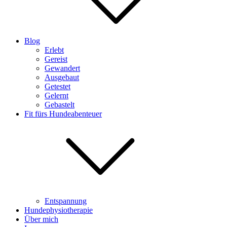
Blog
Erlebt
Gereist
Gewandert
Ausgebaut
Getestet
Gelernt
Gebastelt
Fit fürs Hundeabenteuer
Entspannung
Hundephysiotherapie
Über mich