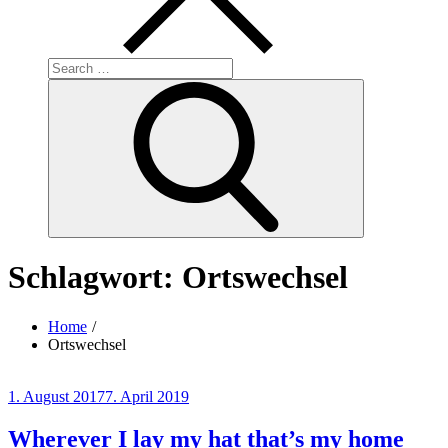
Search
for:
Search
Schlagwort:
Ortswechsel
Home
Ortswechsel
Posted
1. August 2017
7. April 2019
on
Wherever I lay my hat that’s my home