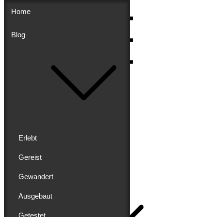
Skip
Home
to
content
Blog
Menu
Erlebt
Gereist
Buddy schreibt
Gewandert
Home
Ausgebaut
Getestet