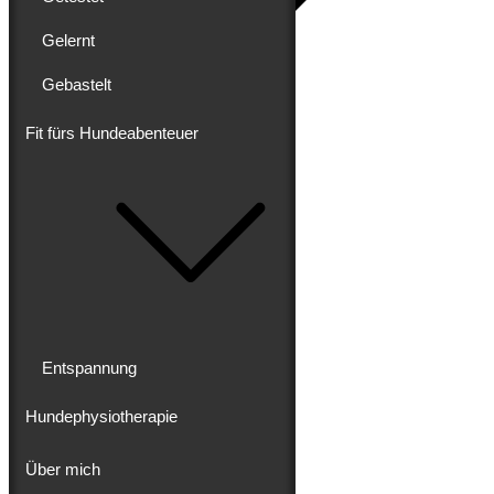
Gelernt
Gebastelt
Blog
Erlebt
Gereist
Fit fürs Hundeabenteuer
Gewandert
Ausgebaut
Getestet
Gelernt
Gebastelt
Fit fürs Hundeabenteuer
Entspannung
Hundephysiotherapie
Entspannung
Hundephysiotherapie
Über mich
Über mich