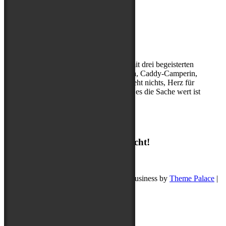
Über mich
Kerstin, (Sport-)Hundephysio mit drei begeisterten
Abenteuerbegleitern, Entdeckerin, Caddy-Camperin,
ohne Cappuccino am Morgen geht nichts, Herz für
Hibbelhunde, nur geduldig, wenn es die Sache wert ist
Suchen
Suchen
Ich freue mich auf deine Nachricht!
post@buddyschreibt.com
Copyright © 2026
Buddy schreibt
. Pet Business by
Theme Palace
|
Datenschutz