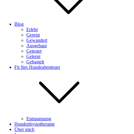
Blog
Erlebt
Gereist
Gewandert
Ausgebaut
Getestet
Gelernt
Gebastelt
Fit fürs Hundeabenteuer
Entspannung
Hundephysiotherapie
Über mich