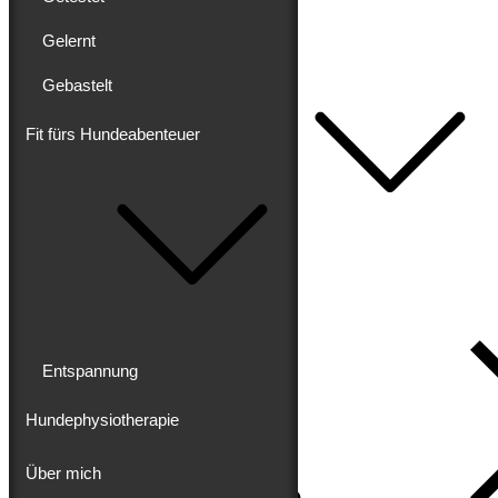
Getestet
Gelernt
Gelernt
Gebastelt
Gebastelt
Fit fürs Hundeabenteuer
Fit fürs Hundeabenteuer
Entspannung
Hundephysiotherapie
Über mich
Impressum
Datenschutz
Entspannung
Hundephysiotherapie
Über mich