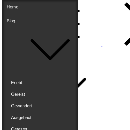
Skip
Home
to
content
Blog
Menu
Buddy schreibt
Home
Erlebt
Gereist
Gewandert
Blog
Erlebt
Ausgebaut
Gereist
Gewandert
Getestet
Ausgebaut