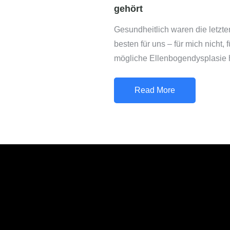
gehört
Gesundheitlich waren die letzte
besten für uns – für mich nicht,
mögliche Ellenbogendysplasie 
Read More