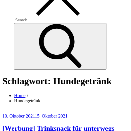
Search
for:
Search
Schlagwort:
Hundegetränk
Home
Hundegetränk
Posted
10. Oktober 2021
15. Oktober 2021
on
[Werbung] Trinksnack für unterwegs