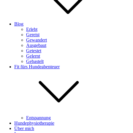
Blog
Erlebt
Gereist
Gewandert
Ausgebaut
Getestet
Gelernt
Gebastelt
Fit fürs Hundeabenteuer
Entspannung
Hundephysiotherapie
Über mich