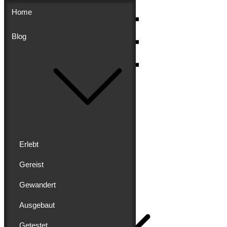
Skip
Home
to
content
Blog
Menu
Erlebt
Gereist
Buddy schreibt
Gewandert
Home
Ausgebaut
Getestet