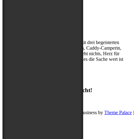
Über mich
Kerstin, (Sport-)Hundephysio mit drei begeisterten
Abenteuerbegleitern, Entdeckerin, Caddy-Camperin,
ohne Cappuccino am Morgen geht nichts, Herz für
Hibbelhunde, nur geduldig, wenn es die Sache wert ist
Suchen
Suchen
Ich freue mich auf deine Nachricht!
post@buddyschreibt.com
Copyright © 2026
Buddy schreibt
. Pet Business by
Theme Palace
|
Datenschutz