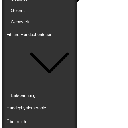
Gelernt
Gebastelt
Blog
Erlebt
Gereist
Fit fürs Hundeabenteuer
Gewandert
Ausgebaut
Getestet
Gelernt
Gebastelt
Fit fürs Hundeabenteuer
Entspannung
Hundephysiotherapie
Entspannung
Hundephysiotherapie
Über mich
Über mich