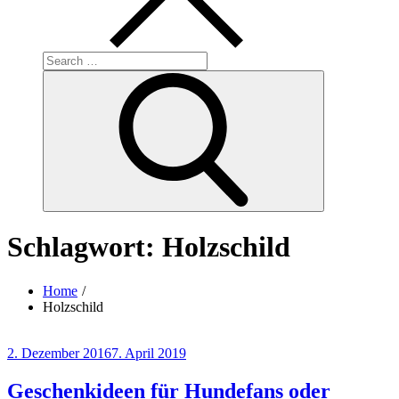
Search
for:
Search
Schlagwort:
Holzschild
Home
Holzschild
Posted
2. Dezember 2016
7. April 2019
on
Geschenkideen für Hundefans oder