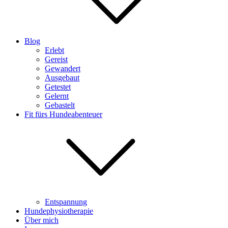
Blog
Erlebt
Gereist
Gewandert
Ausgebaut
Getestet
Gelernt
Gebastelt
Fit fürs Hundeabenteuer
Entspannung
Hundephysiotherapie
Über mich