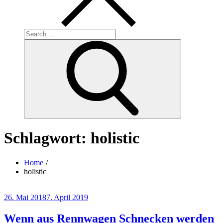
Search
for:
Search
Schlagwort:
holistic
Home
holistic
Posted
26. Mai 2018
7. April 2019
on
Wenn aus Rennwagen Schnecken werden