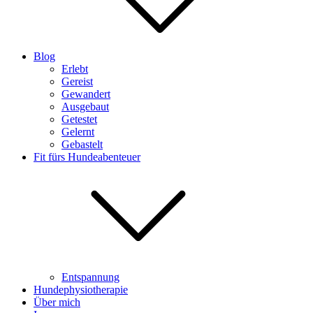
Blog
Erlebt
Gereist
Gewandert
Ausgebaut
Getestet
Gelernt
Gebastelt
Fit fürs Hundeabenteuer
Entspannung
Hundephysiotherapie
Über mich