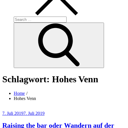
Search
for:
Search
Schlagwort:
Hohes Venn
Home
Hohes Venn
Posted
7. Juli 2019
7. Juli 2019
on
Raising the bar oder Wandern auf der