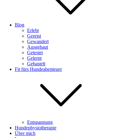
Blog
Erlebt
Gereist
Gewandert
Ausgebaut
Getestet
Gelernt
Gebastelt
Fit fürs Hundeabenteuer
Entspannung
Hundephysiotherapie
Über mich