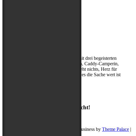
Über mich
Kerstin, (Sport-)Hundephysio mit drei begeisterten
Abenteuerbegleitern, Entdeckerin, Caddy-Camperin,
ohne Cappuccino am Morgen geht nichts, Herz für
Hibbelhunde, nur geduldig, wenn es die Sache wert ist
Suchen
Suchen
Ich freue mich auf deine Nachricht!
post@buddyschreibt.com
Copyright © 2026
Buddy schreibt
. Pet Business by
Theme Palace
|
Datenschutz