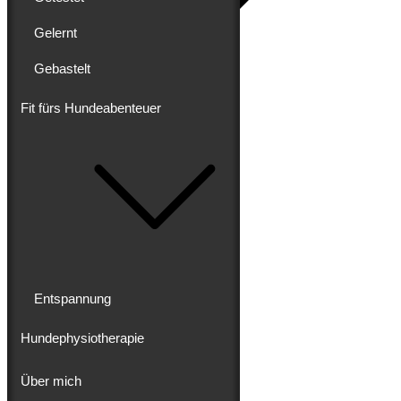
Gelernt
Gebastelt
Blog
Erlebt
Gereist
Fit fürs Hundeabenteuer
Gewandert
Ausgebaut
Getestet
Gelernt
Gebastelt
Fit fürs Hundeabenteuer
Entspannung
Hundephysiotherapie
Entspannung
Hundephysiotherapie
Über mich
Über mich