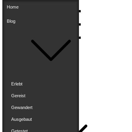
Skip
Home
to
content
Blog
Menu
Erlebt
Gereist
Buddy schreibt
Gewandert
Home
Ausgebaut
Getestet