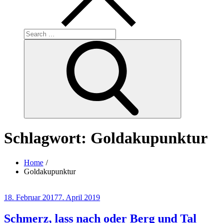
Search
for:
Search
Schlagwort:
Goldakupunktur
Home
Goldakupunktur
Posted
18. Februar 2017
7. April 2019
on
Schmerz, lass nach oder Berg und Tal