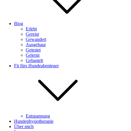
Blog
Erlebt
Gereist
Gewandert
Ausgebaut
Getestet
Gelernt
Gebastelt
Fit fürs Hundeabenteuer
Entspannung
Hundephysiotherapie
Über mich