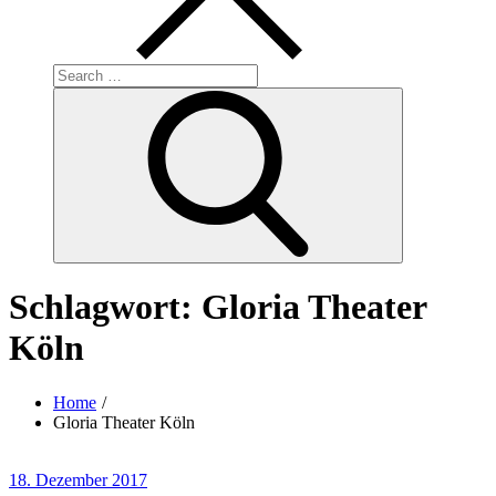
Search
for:
Search
Schlagwort:
Gloria Theater
Köln
Home
Gloria Theater Köln
Posted
18. Dezember 2017