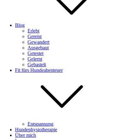
Blog
Erlebt
Gereist
Gewandert
Ausgebaut
Getestet
Gelernt
Gebastelt
Fit fürs Hundeabenteuer
Entspannung
Hundephysiotherapie
Über mich