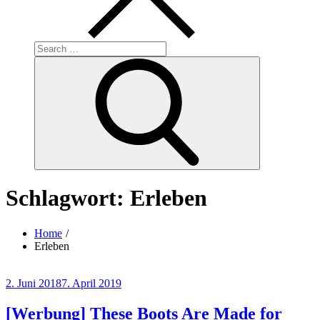
Search
for:
Search
Schlagwort:
Erleben
Home
Erleben
Posted
2. Juni 2018
7. April 2019
on
[Werbung] These Boots Are Made for