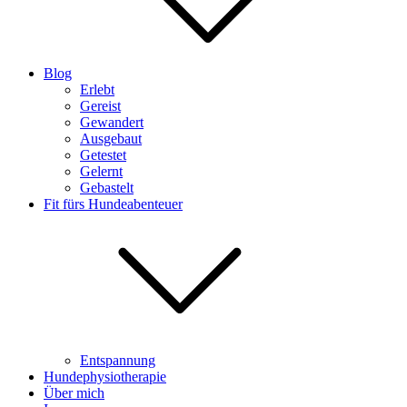
Blog
Erlebt
Gereist
Gewandert
Ausgebaut
Getestet
Gelernt
Gebastelt
Fit fürs Hundeabenteuer
Entspannung
Hundephysiotherapie
Über mich