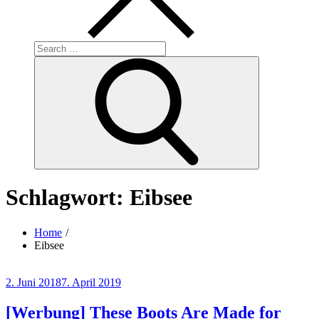
Search
for:
Search
Schlagwort:
Eibsee
Home
Eibsee
Posted
2. Juni 2018
7. April 2019
on
[Werbung] These Boots Are Made for