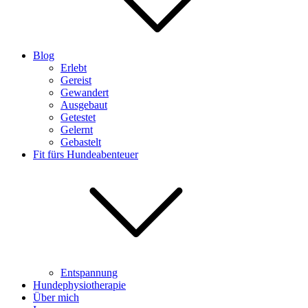
Blog
Erlebt
Gereist
Gewandert
Ausgebaut
Getestet
Gelernt
Gebastelt
Fit fürs Hundeabenteuer
Entspannung
Hundephysiotherapie
Über mich