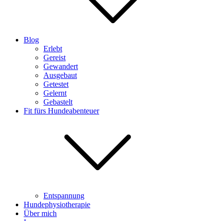
Blog
Erlebt
Gereist
Gewandert
Ausgebaut
Getestet
Gelernt
Gebastelt
Fit fürs Hundeabenteuer
Entspannung
Hundephysiotherapie
Über mich