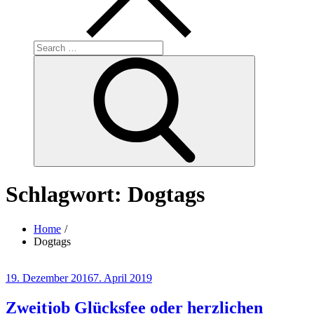
Search
for:
Search
Schlagwort:
Dogtags
Home
Dogtags
Posted
19. Dezember 2016
7. April 2019
on
Zweitjob Glücksfee oder herzlichen