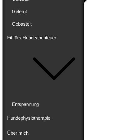
Gelernt
Gebastelt
Blog
Erlebt
Gereist
Fit fürs Hundeabenteuer
Gewandert
Ausgebaut
Getestet
Gelernt
Gebastelt
Fit fürs Hundeabenteuer
Entspannung
Hundephysiotherapie
Entspannung
Hundephysiotherapie
Über mich
Über mich