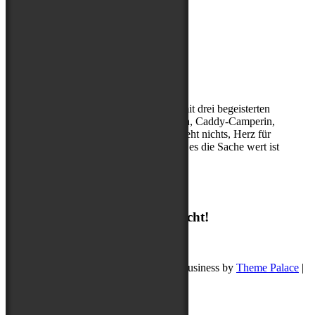
Über mich
Kerstin, (Sport-)Hundephysio mit drei begeisterten
Abenteuerbegleitern, Entdeckerin, Caddy-Camperin,
ohne Cappuccino am Morgen geht nichts, Herz für
Hibbelhunde, nur geduldig, wenn es die Sache wert ist
Suchen
Suchen
Ich freue mich auf deine Nachricht!
post@buddyschreibt.com
Copyright © 2026
Buddy schreibt
. Pet Business by
Theme Palace
|
Datenschutz