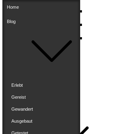
Skip
Home
to
content
Blog
Menu
Erlebt
Gereist
Buddy schreibt
Gewandert
Home
Ausgebaut
Getestet