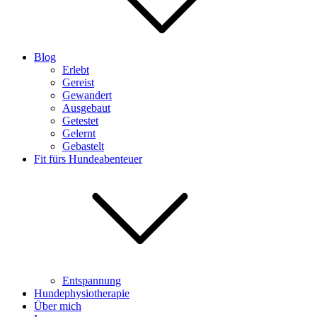
Blog
Erlebt
Gereist
Gewandert
Ausgebaut
Getestet
Gelernt
Gebastelt
Fit fürs Hundeabenteuer
Entspannung
Hundephysiotherapie
Über mich