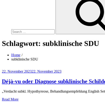
for:
Schlagwort:
subklinische SDU
Home
subklinische SDU
Posted
22. November 2023
22. November 2023
on
Déjà-vu oder Diagnose subklinische Schil
„Verdacht subkl. Hypothyreose, Behandlungsempfehlung English Setter
Read More