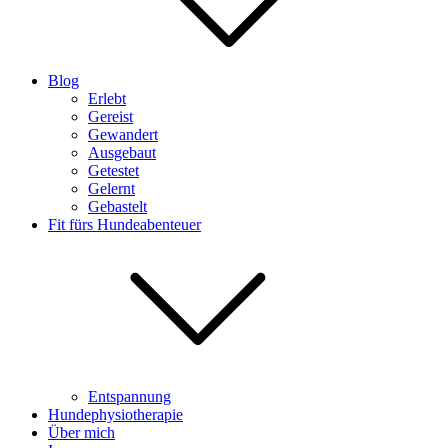
Blog
Erlebt
Gereist
Gewandert
Ausgebaut
Getestet
Gelernt
Gebastelt
Fit fürs Hundeabenteuer
Entspannung
Hundephysiotherapie
Über mich