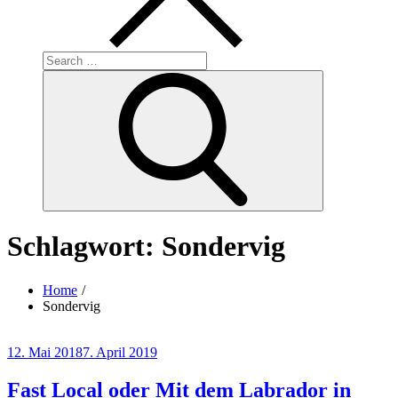
Search
for:
Search
Schlagwort:
Sondervig
Home
Sondervig
Posted
12. Mai 2018
7. April 2019
on
Fast Local oder Mit dem Labrador in