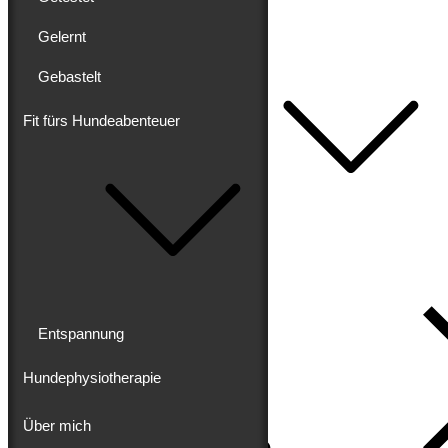
Getestet
Gelernt
Gelernt
Gebastelt
Gebastelt
Fit fürs Hundeabenteuer
Fit fürs Hundeabenteuer
Entspannung
Hundephysiotherapie
Über mich
Impressum
Datenschutz
Entspannung
Hundephysiotherapie
Über mich