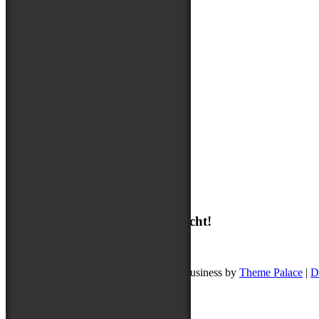
Über mich
Suchen
Suchen
Ich freue mich auf deine Nachricht!
post@buddyschreibt.com
Copyright © 2026
Buddy schreibt
. Pet Business by
Theme Palace
|
D