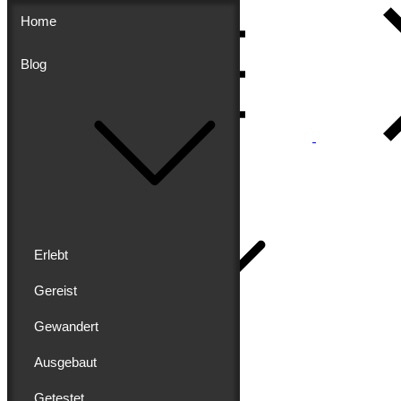
Skip
Home
to
content
Blog
Menu
Buddy schreibt
Home
Erlebt
Gereist
Gewandert
Blog
Erlebt
Ausgebaut
Gereist
Gewandert
Getestet
Ausgebaut