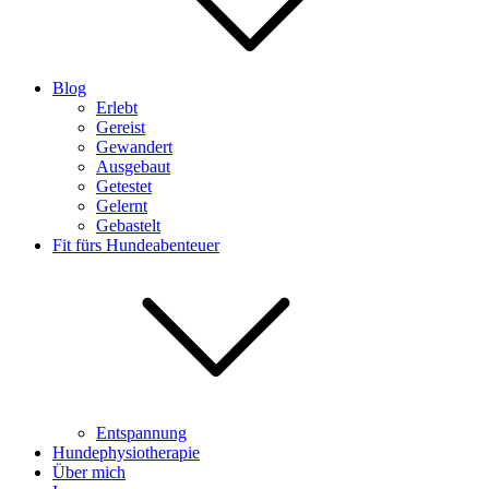
Blog
Erlebt
Gereist
Gewandert
Ausgebaut
Getestet
Gelernt
Gebastelt
Fit fürs Hundeabenteuer
Entspannung
Hundephysiotherapie
Über mich