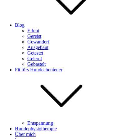
Blog
Erlebt
Gereist
Gewandert
Ausgebaut
Getestet
Gelernt
Gebastelt
Fit fürs Hundeabenteuer
Entspannung
Hundephysiotherapie
Über mich