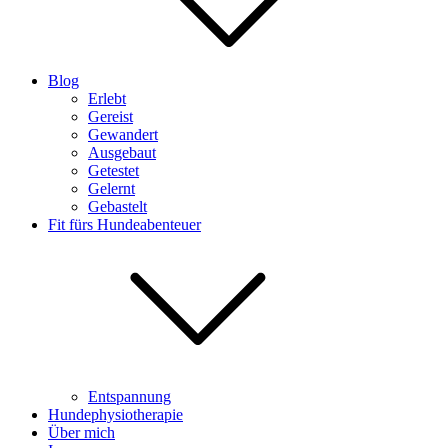
Blog
Erlebt
Gereist
Gewandert
Ausgebaut
Getestet
Gelernt
Gebastelt
Fit fürs Hundeabenteuer
Entspannung
Hundephysiotherapie
Über mich