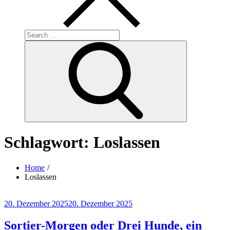
Search
for:
Search
Schlagwort:
Loslassen
Home
Loslassen
Posted
20. Dezember 2025
20. Dezember 2025
on
Sortier-Morgen oder Drei Hunde, ein