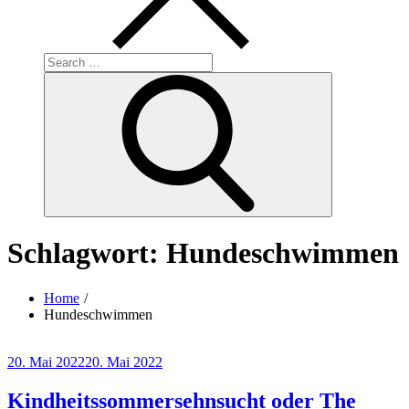
Search
for:
Search
Schlagwort:
Hundeschwimmen
Home
Hundeschwimmen
Posted
20. Mai 2022
20. Mai 2022
on
Kindheitssommersehnsucht oder The