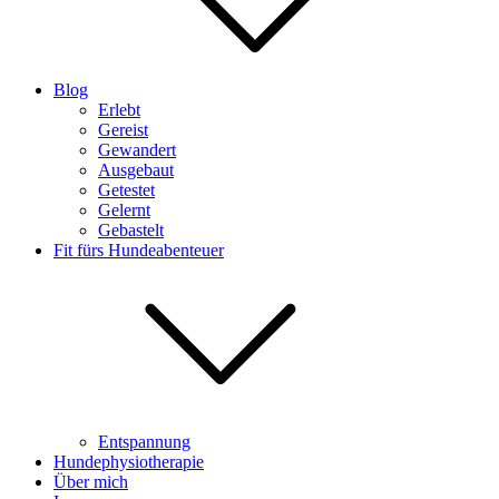
Blog
Erlebt
Gereist
Gewandert
Ausgebaut
Getestet
Gelernt
Gebastelt
Fit fürs Hundeabenteuer
Entspannung
Hundephysiotherapie
Über mich