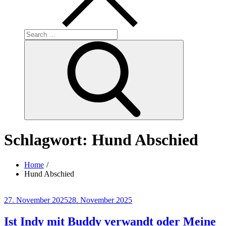
Search
for:
Search
Schlagwort:
Hund Abschied
Home
Hund Abschied
Posted
27. November 2025
28. November 2025
on
Ist Indy mit Buddy verwandt oder Meine