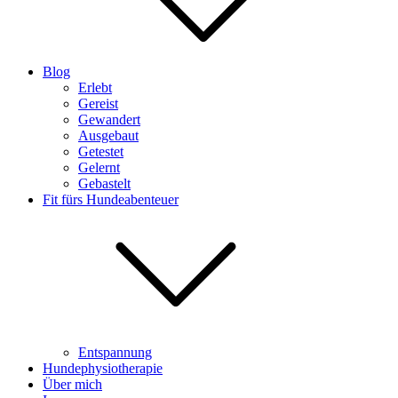
Blog
Erlebt
Gereist
Gewandert
Ausgebaut
Getestet
Gelernt
Gebastelt
Fit fürs Hundeabenteuer
Entspannung
Hundephysiotherapie
Über mich