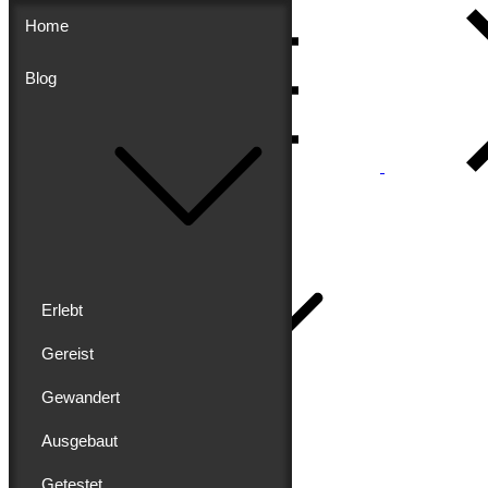
Skip
Home
to
content
Blog
Menu
Buddy schreibt
Home
Erlebt
Gereist
Gewandert
Blog
Erlebt
Ausgebaut
Gereist
Gewandert
Getestet
Ausgebaut