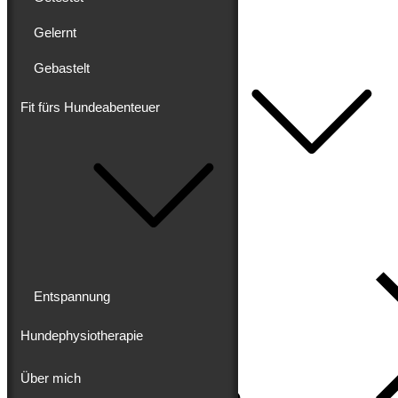
Getestet
Gelernt
Gelernt
Gebastelt
Gebastelt
Fit fürs Hundeabenteuer
Fit fürs Hundeabenteuer
Entspannung
Hundephysiotherapie
Über mich
Impressum
Datenschutz
Entspannung
Hundephysiotherapie
Über mich