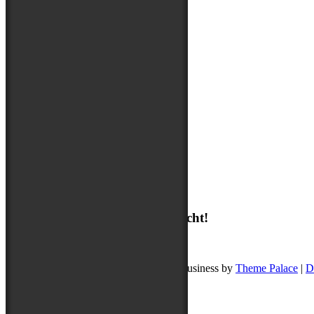
Über mich
Suchen
Suchen
Ich freue mich auf deine Nachricht!
post@buddyschreibt.com
Copyright © 2026
Buddy schreibt
. Pet Business by
Theme Palace
|
D