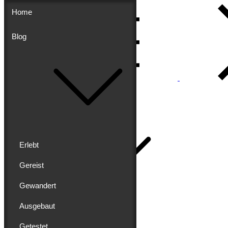
Skip
Home
to
content
Blog
Menu
Buddy schreibt
Home
Erlebt
Gereist
Gewandert
Blog
Erlebt
Ausgebaut
Gereist
Gewandert
Getestet
Ausgebaut