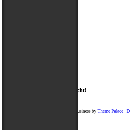
Über mich
Suchen
Suchen
Ich freue mich auf deine Nachricht!
post@buddyschreibt.com
Copyright © 2026
Buddy schreibt
. Pet Business by
Theme Palace
|
D