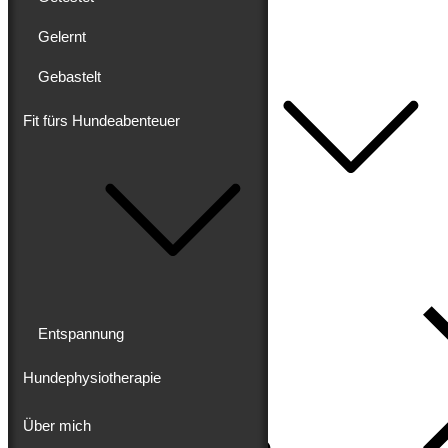
Getestet
Gelernt
Gelernt
Gebastelt
Gebastelt
Fit fürs Hundeabenteuer
Fit fürs Hundeabenteuer
Entspannung
Hundephysiotherapie
Über mich
Impressum
Datenschutz
Entspannung
Hundephysiotherapie
Über mich