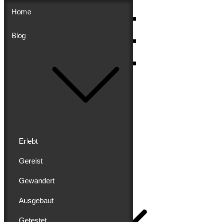
Skip
Home
to
content
Blog
Menu
Erlebt
Gereist
Buddy schreibt
Gewandert
Home
Ausgebaut
Getestet