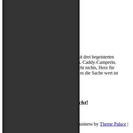
Über mich
Kerstin, (Sport-)Hundephysio mit drei begeisterten
Abenteuerbegleitern, Entdeckerin, Caddy-Camperin,
ohne Cappuccino am Morgen geht nichts, Herz für
Hibbelhunde, nur geduldig, wenn es die Sache wert ist
Suchen
Suchen
Ich freue mich auf deine Nachricht!
post@buddyschreibt.com
Copyright © 2026
Buddy schreibt
. Pet Business by
Theme Palace
|
Datenschutz