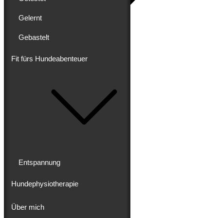
Gelernt
Gebastelt
Blog
Erlebt
Gereist
Fit fürs Hundeabenteuer
Gewandert
Ausgebaut
Getestet
Gelernt
Gebastelt
Fit fürs Hundeabenteuer
Entspannung
Hundephysiotherapie
Entspannung
Hundephysiotherapie
Über mich
Über mich