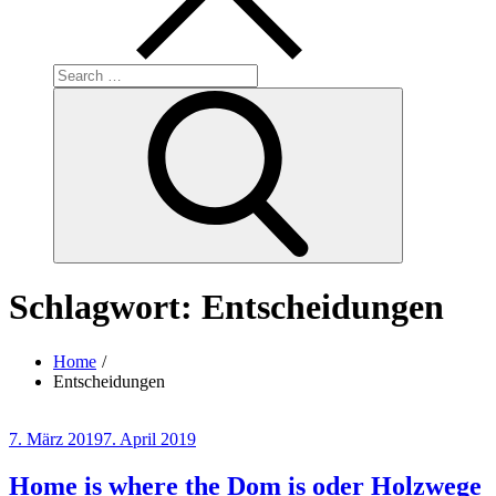
Search
for:
Search
Schlagwort:
Entscheidungen
Home
Entscheidungen
Posted
7. März 2019
7. April 2019
on
Home is where the Dom is oder Holzwege