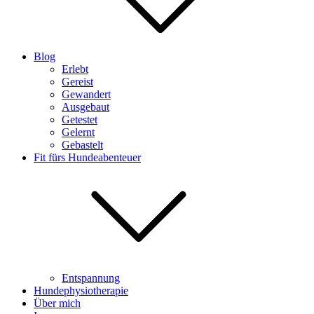
Blog
Erlebt
Gereist
Gewandert
Ausgebaut
Getestet
Gelernt
Gebastelt
Fit fürs Hundeabenteuer
Entspannung
Hundephysiotherapie
Über mich