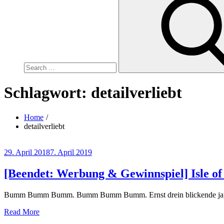
for:
Schlagwort:
detailverliebt
Home
detailverliebt
Posted
29. April 2018
7. April 2019
on
[Beendet: Werbung & Gewinnspiel] Isle of
Bumm Bumm Bumm. Bumm Bumm Bumm. Ernst drein blickende japanisc
Read More