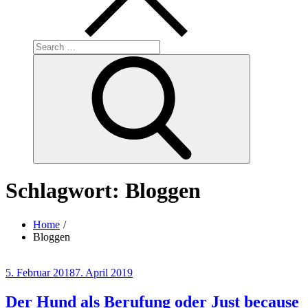
Search
for:
Search
Schlagwort:
Bloggen
Home
Bloggen
Posted
5. Februar 2018
7. April 2019
on
Der Hund als Berufung oder Just because