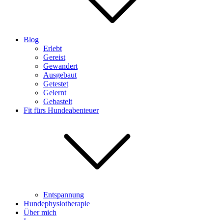
Blog
Erlebt
Gereist
Gewandert
Ausgebaut
Getestet
Gelernt
Gebastelt
Fit fürs Hundeabenteuer
Entspannung
Hundephysiotherapie
Über mich