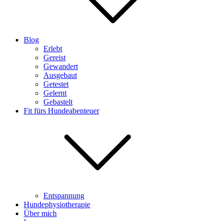
Blog
Erlebt
Gereist
Gewandert
Ausgebaut
Getestet
Gelernt
Gebastelt
Fit fürs Hundeabenteuer
Entspannung
Hundephysiotherapie
Über mich