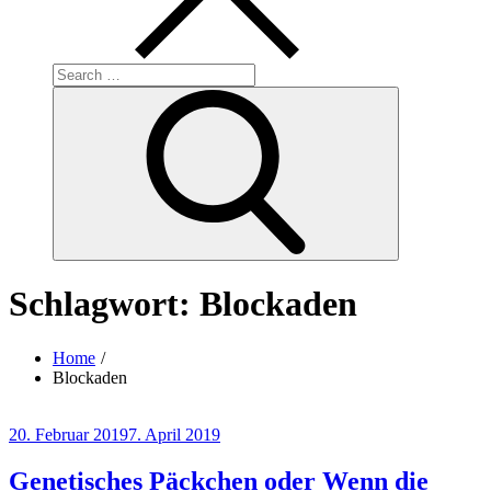
Search
for:
Search
Schlagwort:
Blockaden
Home
Blockaden
Posted
20. Februar 2019
7. April 2019
on
Genetisches Päckchen oder Wenn die