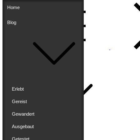
Skip
Home
to
content
Blog
Menu
Buddy schreibt
Home
Erlebt
Gereist
Gewandert
Blog
Erlebt
Ausgebaut
Gereist
Gewandert
Getestet
Ausgebaut