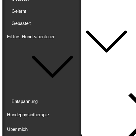
Getestet
Gelernt
Gelernt
Gebastelt
Gebastelt
Fit fürs Hundeabenteuer
Fit fürs Hundeabenteuer
Entspannung
Hundephysiotherapie
Über mich
Impressum
Datenschutz
Entspannung
Hundephysiotherapie
Über mich