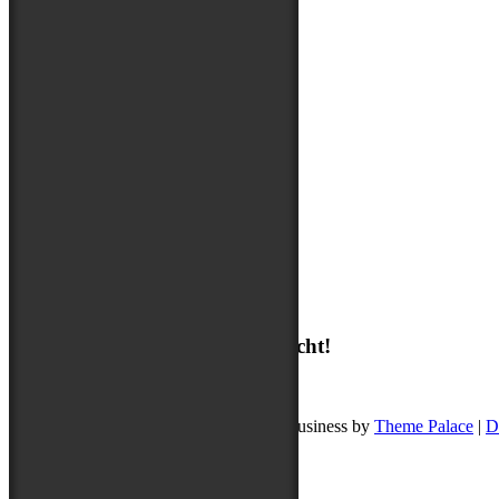
Über mich
Suchen
Suchen
Ich freue mich auf deine Nachricht!
post@buddyschreibt.com
Copyright © 2026
Buddy schreibt
. Pet Business by
Theme Palace
|
D